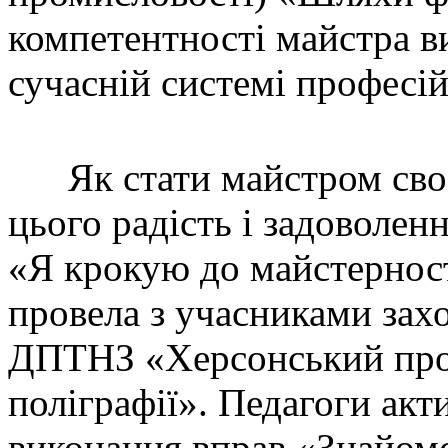
компетентності майстра в
сучасній системі професій
Як стати майстром своєї
цього радість і задоволе
«Я крокую до майстерності
провела з учасниками зах
ДПТНЗ «Херсонський проф
поліграфії». Педагоги акт
виконання вправ «Знайом