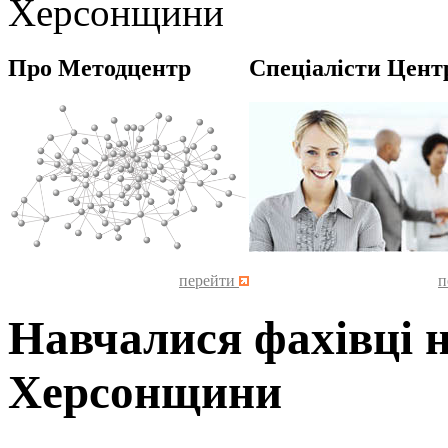
Херсонщини
Про Методцентр
Спеціалісти Цент
перейти
п
Навчалися фахівці 
Херсонщини