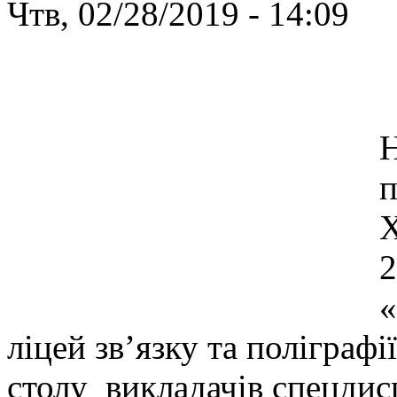
Чтв, 02/28/2019 - 14:09
В
Н
п
Х
2
«
ліцей зв’язку та поліграфі
столу викладачів спецдис