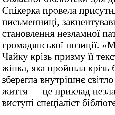
Спікерка провела присутні
письменниці, закцентував
становлення незламної патр
громадянської позиції. «
Чайку крізь призму її текс
жінка, яка пройшла крізь б
зберегла внутрішнє світло т
життя — це приклад незла
виступі спеціаліст бібліот