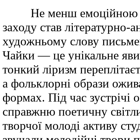
Не менш емоційною та
заходу став літературно-
художньому слову письмен
Чайки — це унікальне явищ
тонкий ліризм переплітає
а фольклорні образи ожив
формах. Під час зустрічі 
справжню поетичну світли
творчої молоді активу ст
звучали мелодійні твори п