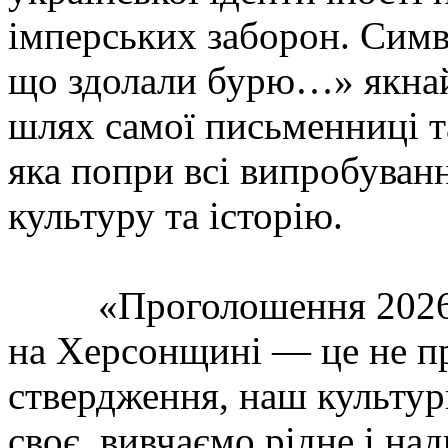
імперських заборон. Симв
що здолали бурю…» якна
шлях самої письменниці т
яка попри всі випробуван
культуру та історію.
«Проголошення 2026 ро
на Херсонщині — це не пр
ствердження, наш культур
своє, вивчаємо рідне і на