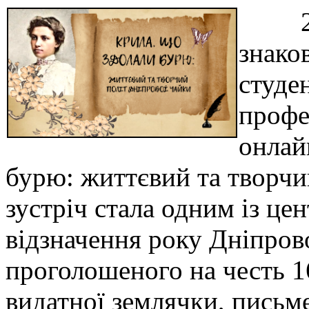
28 т
знаков
студе
профе
онлай
бурю: життєвий та творчи
зустріч стала одним із це
відзначення року Дніпров
проголошеного на честь 1
видатної землячки, письме