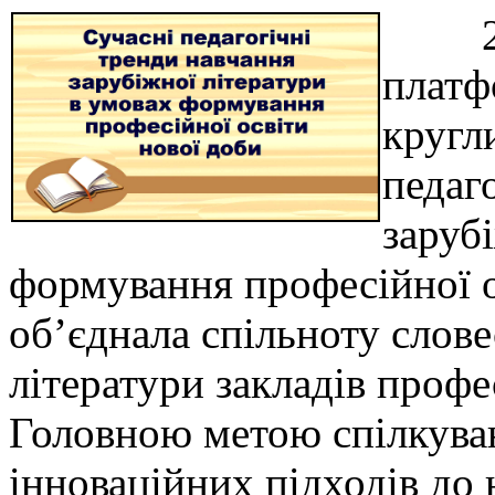
21 т
платф
кругл
педаг
заруб
формування професійної о
об’єднала спільноту слове
літератури закладів проф
Головною метою спілкува
інноваційних підходів до