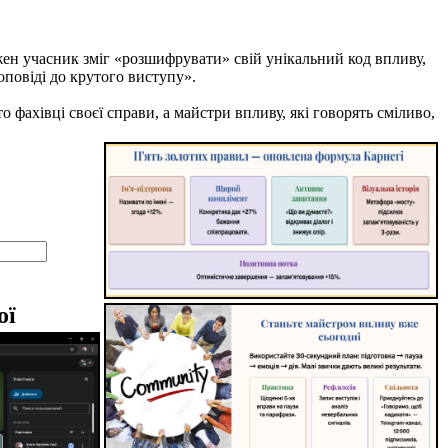
н учасник зміг «розшифрувати» свій унікальний код впливу,
оповіді до крутого виступу».
хівці своєї справи, а майстри впливу, які говорять сміливо,
ої