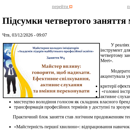
перейти
п
Підсумки четвертого заняття 
Чтв, 03/12/2026 - 09:07
У реаліях сьо
інструмент дл
четвертому зан
Meet».
Модератор зах
акцентувала у
критерії ефект
«головні інстр
активне слуха
мистецтво володіння голосом як складник власного бренд
трансформація професійних термінів у доступні та зрозум
Практичний блок заняття став логічним продовженням теорети
«Майстерність першої хвилини»: відпрацювання навичок 