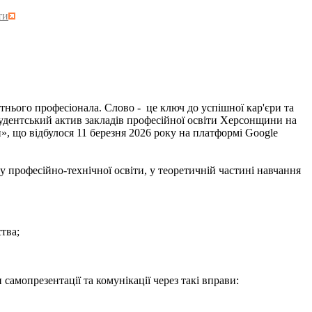
ти
ого професіонала. Слово - це ключ до успішної кар'єри та
тудентський актив закладів професійної освіти Херсонщини на
», що відбулося 11 березня 2026 року на платформі Google
рофесійно-технічної освіти, у теоретичній частині навчання
тва;
опрезентації та комунікації через такі вправи: