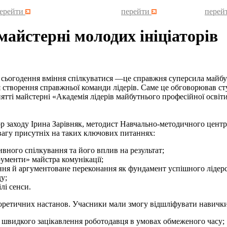
ерейти
перейти
перей
майстерні молодих ініціаторів
годення вміння спілкуватися —це справжня суперсила майбутнь
я створення справжньої команди лідерів. Саме це обговорював с
ятті майстерні «Академія лідерів майбутнього професійної освіти
оду Ірина Зарівняк, методист Навчально-методичного центру п
вагу присутніх на таких ключових питаннях:
ивного спілкування та його вплив на результат;
ументи» майстра комунікації;
ння й аргументоване переконання як фундамент успішного лідерс
у;
ілі сенси.
чних настанов. Учасники мали змогу відшліфувати навички сам
швидкого зацікавлення роботодавця в умовах обмеженого часу;