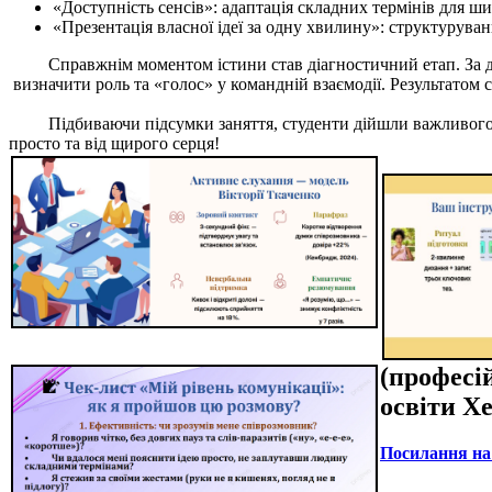
«Доступність сенсів»: адаптація складних термінів для шир
«Презентація власної ідеї за одну хвилину»: структуруван
Справжнім моментом істини став діагностичний етап. За доп
визначити роль та «голос» у командній взаємодії. Результатом с
Підбиваючи підсумки заняття, студенти дійшли важливого висн
просто та від щирого серця!
(професі
освіти Х
Посилання на 