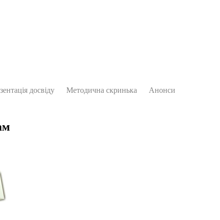
зентація досвіду
Методична скринька
Анонси
ам