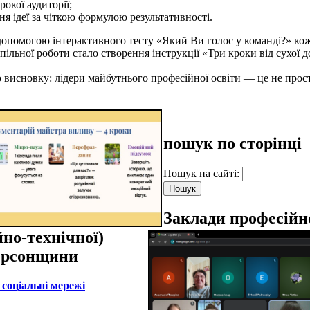
окої аудиторії;
ня ідеї за чіткою формулою результативності.
омогою інтерактивного тесту «Який Ви голос у команді?» коже
пільної роботи стало створення інструкції «Три кроки від сухої д
овку: лідери майбутнього професійної освіти — це не просто фа
пошук по сторінці
Пошук на сайті:
Заклади професійн
йно-технічної)
ерсонщини
соціальні мережі