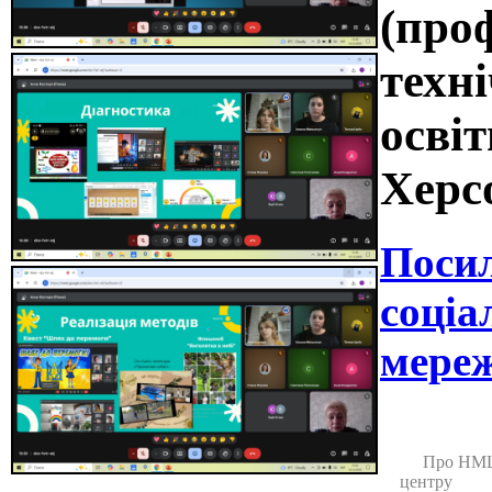
(про
техні
освіт
Херс
Поси
соціа
мереж
Про НМ
центру