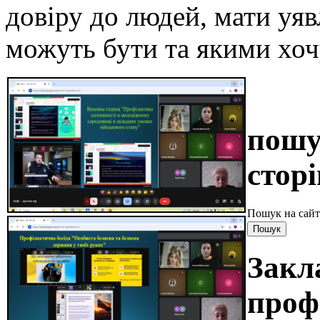
довіру до людей, мати уяв
можуть бути та якими хоч
пошу
сторі
Пошук на сайт
Закл
проф