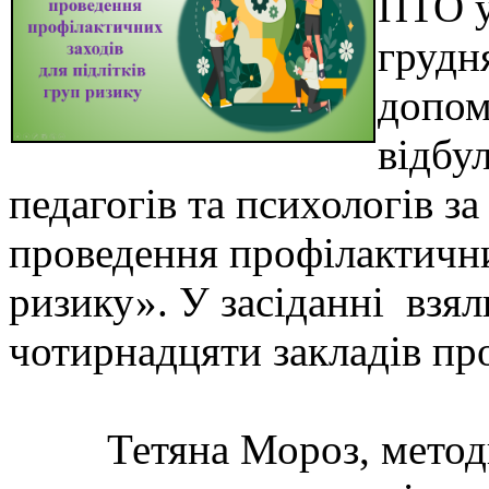
ПТО у
грудн
допом
відбу
педагогів та психологів за
проведення профілактичних
ризику». У засіданні взя
чотирнадцяти закладів пр
Тетяна Мороз, методис