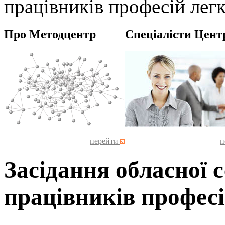
працівників професій лег
Про Методцентр
Спеціалісти Цент
перейти
п
Засідання обласної с
працівників професі