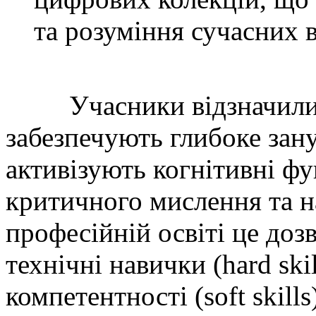
та розуміння сучасних 
Учасники відзначили, щ
забезпечують глибоке зан
активізують когнітивні фу
критичного мислення та н
професійній освіті це до
технічні навички (hard skil
компетентності (soft skill