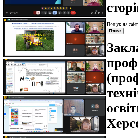
сторі
Пошук на сайт
Закл
проф
(про
техні
освіт
Херс