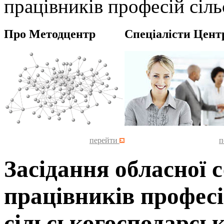
працівників професій сіл
Про Методцентр
Спеціалісти Цент
перейти
п
Засідання обласної с
працівників профес
сільськогосподарсь