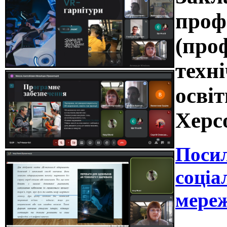
проф
(про
техні
освіт
Херс
Поси
соціа
мереж