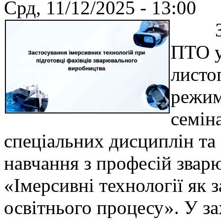
Срд, 11/12/2025 - 13:00
Згід
ПТО у
листо
режим
семін
спеціальних дисциплін та
навчання з професій звар
«Імерсивні технології як 
освітнього процесу». У за