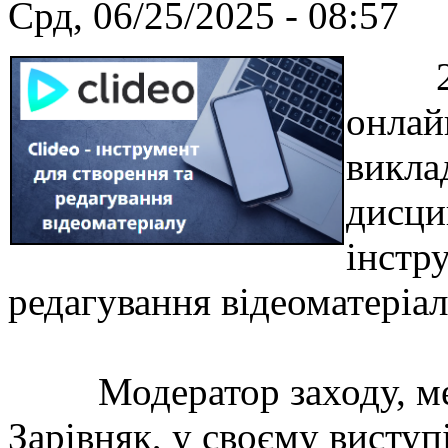
Срд, 06/25/2025 - 08:57
24 ч
онлай
викла
дисци
інстр
редагування відеоматеріа
Модератор заходу, ме
Зарівняк, у своєму виступ