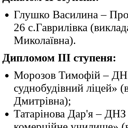
Глушко Василина – Пр
26 с.Гаврилівка (викла
Миколаївна).
Дипломом III ступеня:
Морозов Тимофій – ДН
суднобудівний ліцей» (
Дмитрівна);
Татарінова Дар'я – ДН
комерційне училище» (