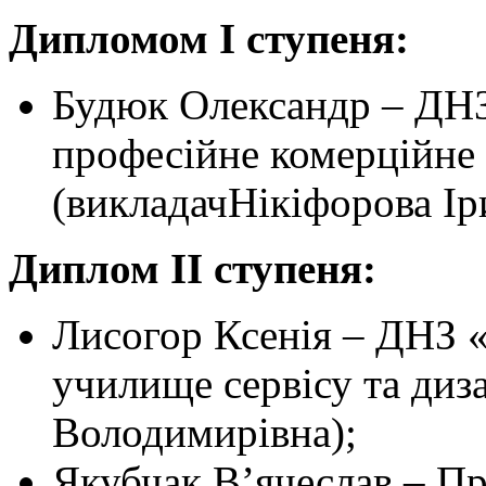
Дипломом І ступеня:
Будюк Олександр – ДН
професійне комерційне
(викладачНікіфорова Ір
Диплом ІІ ступеня:
Лисогор Ксенія – ДНЗ 
училище сервісу та диз
Володимирівна);
Якубчак В’ячеслав – П