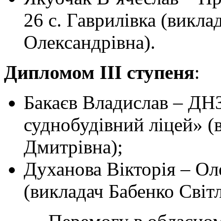
26 с. Гаврилівка (викла
Олександрівна).
Дипломом III ступеня
:
Бакаєв Владислав – ДН
суднобудівний ліцей» (
Дмитрівна);
Духанова Вікторія – О
(викладач Бабенко Світл