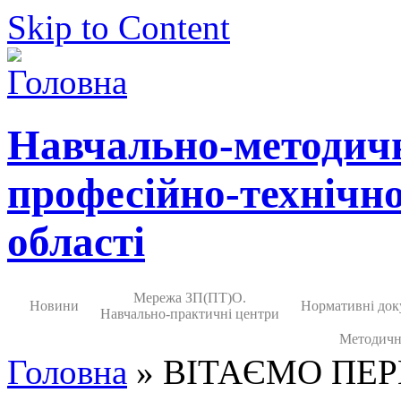
Skip to Content
Навчально-методич
професійно-технічно
області
Мережа ЗП(ПТ)О.
Новини
Нормативні док
Навчально-практичні центри
Методичн
Головна
» ВІТАЄМО ПЕ