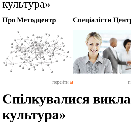
культура»
Про Методцентр
Спеціалісти Цент
перейти
п
Спілкувалися викла
культура»