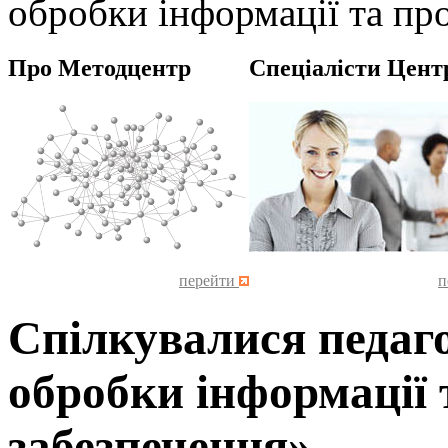
обробки інформації та пр
Про Методцентр
Спеціалісти Цент
перейти
п
Спілкувалися педаго
обробки інформації
забезпечення»