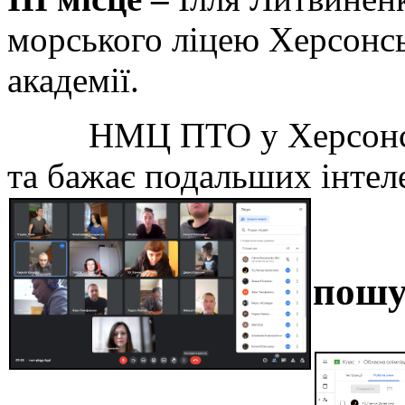
морського ліцею Херсонсь
академії.
НМЦ ПТО у Херсонській
та бажає подальших інтел
пошу