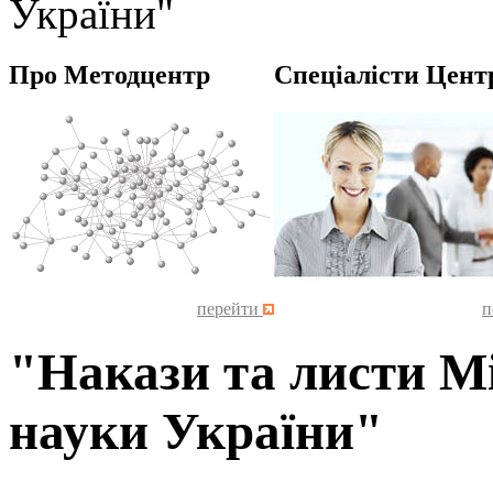
України"
Про Методцентр
Спеціалісти Цент
перейти
п
"Накази та листи Мі
науки України"