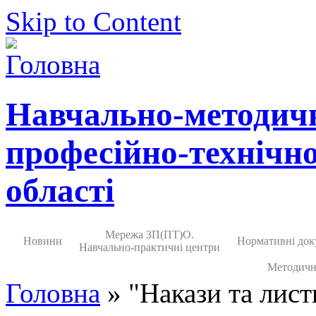
Skip to Content
Навчально-методич
професійно-технічно
області
Мережа ЗП(ПТ)О.
Новини
Нормативні док
Навчально-практичні центри
Методичн
Головна
» "Накази та лист