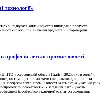
і технології»
 р. відбулася онлайн-зустріч викладачів предмета
ієнс-технології при вивченні предмета «Інформаційні
ів професій легкої промисловості
 ПТО у Херсонській області 11квітня2025року в онлайн
ведено семінарз викладачами спеціальних дисциплін та
ня професій легкої промисловості за темою: «Сучасний урок
оспроможної особистості». У засіданні взяли участь
професійної (професійно-технічної) освіти Херсонщини.