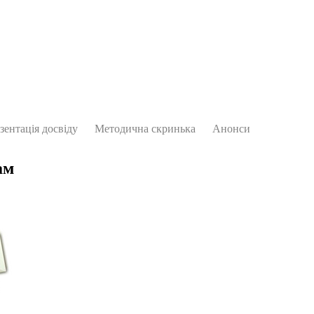
зентація досвіду
Методична скринька
Анонси
ам