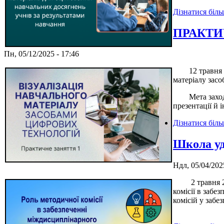
Дізнатися біл
ПРАКТИЧ
Пн, 05/12/2025 - 17:46
12 травня 202
матеріалу зас
Мета заходу –
презентації й 
Дізнатися біл
Школа уд
Ндл, 05/04/202
2 травня 2025
комісії в забе
комісій у забе