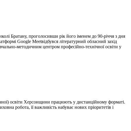
і Братану, проголосивши рік його іменем до 90-річчя з дня
латформі Google Meetвідбувся літературний обласний захід
вчально-методичним центром професійно-технічної освіти у
чної) освіти Херсонщини працюють у дистанційному форматі.
иховна робота, її важливість набуває нових пріоритетів і