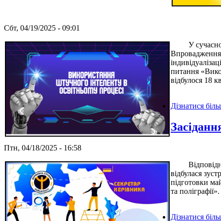
Сбт, 04/19/2025 - 09:01
У сучасному св
Впровадження 
індивідуалізац
питання «Викор
відбулося 18 к
Дізнатися біл
Засіданн
Птн, 04/18/2025 - 16:58
Відповідно пл
відбулася зуст
підготовки ма
та поліграфії».
Дізнатися біл