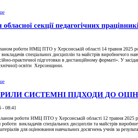
ьше
я обласної секції педагогічних працівни
ом роботи НМЦ ПТО у Херсонській області 14 травня 2025 рок
у викладачів спеціальних дисциплін та майстрів виробничого на
сійно-практичної підготовки в дистанційному форматі». У засіда
ехнічної) освіти Херсонщини.
ьше
РИЛИ СИСТЕМНІ ПІДХОДИ ДО ОЦ
 - 08:41
ом роботи НМЦ ПТО у Херсонській області 12 травня 2025 рок
м роботи викладачів спеціальних дисциплін та майстрів виробни
атеріалів для оцінювання навчальних досягнень учнів за резуль