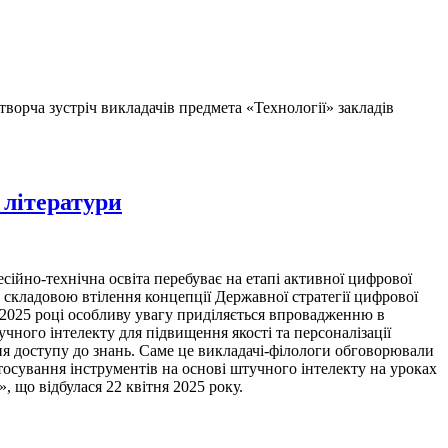
орча зустріч викладачів предмета «Технології» закладів
 літератури
но-технічна освіта перебуває на етапі активної цифрової
 складовою втілення концепції Державної стратегії цифрової
 2025 році особливу увагу приділяється впровадженню в
учного інтелекту для підвищення якості та персоналізації
ня доступу до знань. Саме це викладачі-філологи обговорювали
стосування інструментів на основі штучного інтелекту на уроках
», що відбулася 22 квітня 2025 року.