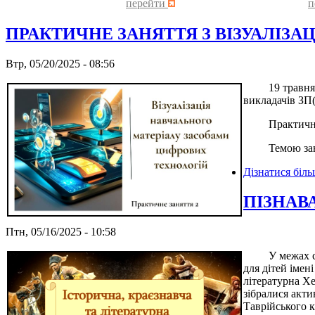
перейти
п
ПРАКТИЧНЕ ЗАНЯТТЯ З ВІЗУАЛІЗАЦ
Втр, 05/20/2025 - 08:56
19 травня 202
викладачів ЗП
Практичне он
Темою заняття
Дізнатися біл
ПІЗНАВ
Птн, 05/16/2025 - 10:58
У межах співп
для дітей імен
літературна Хе
зібралися акти
Таврійського 