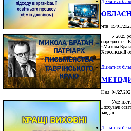
Дізнатися біл
ОБЛАСН
Чтв, 05/01/2025
У 2025 році Х
народження. В 
«Микола Брата
Херсонській об
Дізнатися біл
МЕТОД
Ндл, 04/27/202
Уже третій на
Здобувачі осві
завдань.
Дізнатися біл