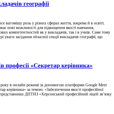
ладачів географії
 вагомішу роль у різних сферах життя, зокрема й в освіті.
ває нові можливості для підвищення якості навчання,
рових компетентностей як у викладачів, так і в учнів. Саме тому
 уваги засідання обласної секції викладачів географії, що
ів професії «Секретар керівника»
оку в онлайн режимі за допомогою платформи Google Meet
тар керівника» за темою: «Забезпечення якості професійної
ть представники ДПТНЗ «Херсонський професійний ліцей зв’язку