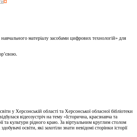
ти
 навчального матеріалу засобами цифрових технологій» для
р’євою.
и у Херсонській області та Херсонської обласної бібліотеки
ідбулася відеозустріч на тему «Історична, краєзнавча та
ії та культури рідного краю. За віртуальним круглим столом
добувачі освіти, які захотіли знати невідомі сторінки історії