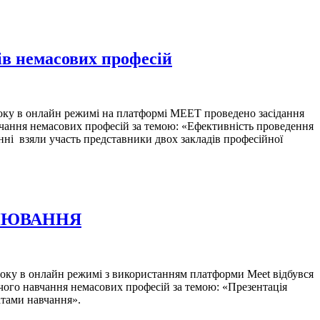
ків немасових професій
у в онлайн режимі на платформі MEET проведено засідання
вчання немасових професій за темою: «Ефективність проведення
нні взяли участь представники двох закладів професійної
ІНЮВАННЯ
у в онлайн режимі з використанням платформи Meet відбувся
чого навчання немасових професій за темою: «Презентація
татами навчання».