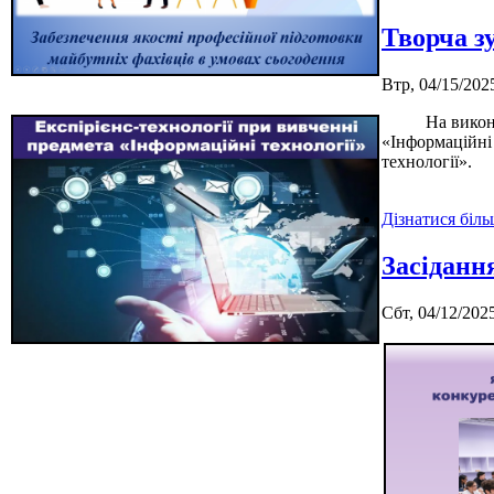
Творча з
Втр, 04/15/2025
На виконання 
«Інформаційні
технології».
Дізнатися біл
Засіданн
Сбт, 04/12/2025