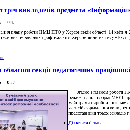
устріч викладачів предмета «Інформаційн
 - 10:43
плану роботи НМЦ ПТО у Херсонській області 14 квітня 2025
 технології» закладів профтехосвіти Херсонщини на тему «Експір
ьше
я обласної секції педагогічних працівник
 - 10:27
Згідно з планом роботи НМЦ
режимі на платформі MEET про
майстрами виробничого навчан
як засіб формування конкурент
представники трьох закладів 
Дізнатися більше