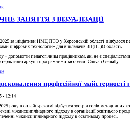
ьше
НЕ ЗАНЯТТЯ З ВІЗУАЛІЗАЦІЇ
5 за ініціативи НМЦ ПТО у Херсонській області відбулося перш
обами цифрових технологій» для викладачів ЗП(ПТ)О області.
 допомогти педагогічним працівникам, які не є спеціалістами
інтерактивні аркуші програмними засобами Canva і Genially.
ьше
осконалення професійної майстерності г
5 - 12:14
 року в онлайн-режимі відбулася зустріч голів методичних ком
зпечені міждисциплінарного підходу в організації освітнього про
зпеченні міждисциплінарного підходу в освітньому процесі.