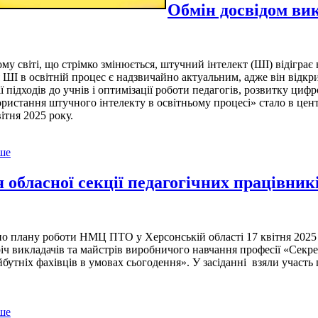
Обмін досвідом вик
іті, що стрімко змінюється, штучний інтелект (ШІ) відіграє все
ШІ в освітній процес є надзвичайно актуальним, адже він відкри
ії підходів до учнів і оптимізації роботи педагогів, розвитку циф
истання штучного інтелекту в освітньому процесі» стало в центрі
вітня 2025 року.
ьше
я обласної секції педагогічних працівник
ану роботи НМЦ ПТО у Херсонській області 17 квітня 2025 р
річ викладачів та майстрів виробничого навчання професії «Секре
йбутніх фахівців в умовах сьогодення». У засіданні взяли учас
ьше