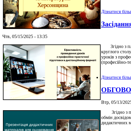
Дізнатися біл
Засіданн
Чтв, 05/15/2025 - 13:35
Згідно з план
круглого стол
уроків з профе
(професійно-т
Дізнатися біл
ОБГОВО
Втр, 05/13/2025
Згідно з план
обмін досвідо
дидактичних м