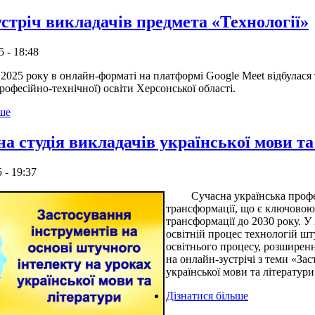
устріч викладачів предмета «Технології»
5 - 18:48
5 року в онлайн-форматі на платформі Google Meet відбулася тв
рофесійно-технічної) освіти Херсонської області.
ьше
а студія викладачів української мови та
 - 19:37
Сучасна українська професій
трансформації, що є ключовою
трансформації до 2030 року. У
освітній процес технологій шт
освітнього процесу, розширен
на онлайн-зустрічі з теми «За
української мови та літератури
Дізнатися більше