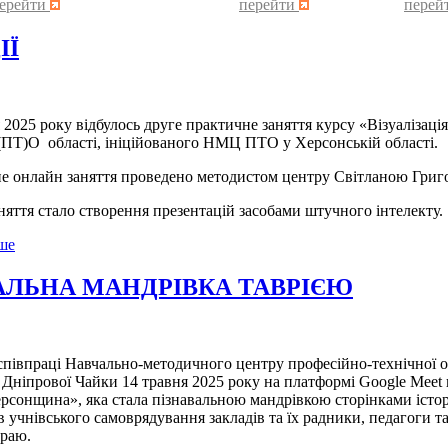
ерейти
перейти
перей
ІЇ
5 року відбулось друге практичне заняття курсу «Візуалізація
(ПТ)О області, ініційованого НМЦ ПТО у Херсонській області.
лайн заняття проведено методистом центру Світланою Григо
 стало створення презентацій засобами штучного інтелекту.
ьше
АЛЬНА МАНДРІВКА ТАВРІЄЮ
раці Навчально-методичного центру професійно-технічної освіт
і Дніпрової Чайки 14 травня 2025 року на платформі Google Meet в
рсонщина», яка стала пізнавальною мандрівкою сторінками істор
в учнівського самоврядування закладів та їх радники, педагоги та з
краю.