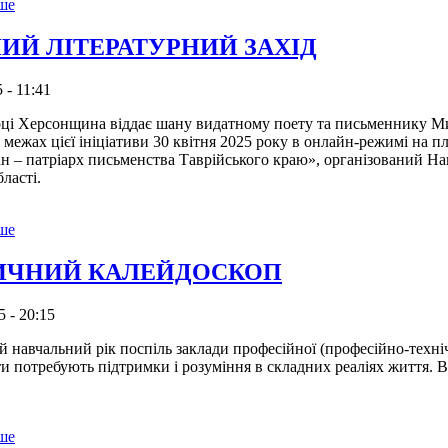
ьше
ИЙ ЛІТЕРАТУРНИЙ ЗАХІД
 - 11:41
ерсонщина віддає шану видатному поету та письменнику Микол
межах цієї ініціативи 30 квітня 2025 року в онлайн-режимі на п
н – патріарх письменства Таврійського краю», організований На
ласті.
ьше
ИЧНИЙ КАЛЕЙДОСКОП
5 - 20:15
вчальний рік поспіль заклади професійної (професійно-техні
ти потребують підтримки і розуміння в складних реаліях життя. В
ьше