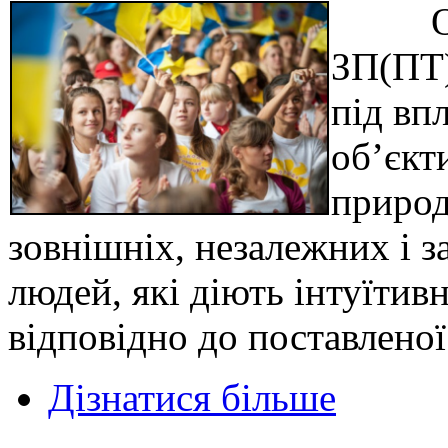
Особи
ЗП(ПТ)
під вп
об’єкт
природ
зовнішніх, незалежних і з
людей, які діють інтуїтив
відповідно до поставленої
Дізнатися більше