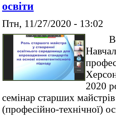
освіти
Птн, 11/27/2020 - 13:02
Відпо
Навчал
профес
Херсон
2020 р
семінар старших майстрів
(професійно-технічної) о