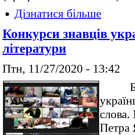
Дізнатися більше
Конкурси знавців укра
літератури
Птн, 11/27/2020 - 13:42
Без ч
україн
слова.
Петра 