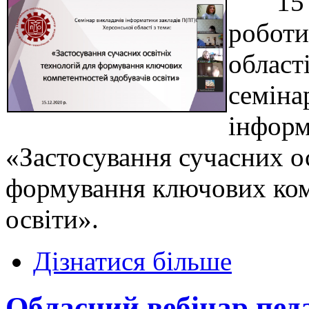
15 гр
робот
област
семіна
інформ
«Застосування сучасних ос
формування ключових ком
освіти».
Дізнатися більше
Обласний вебінар пед