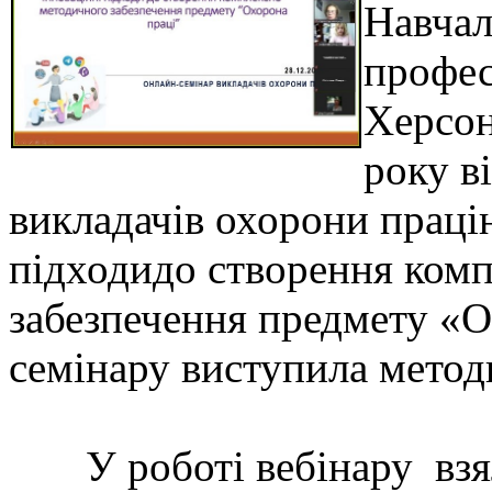
Навчал
профес
Херсон
року в
викладачів охорони праці
підходидо створення ком
забезпечення предмету «О
семінару виступила мето
У роботі вебінару взяли