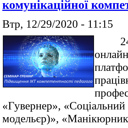
комунікаційної компет
Втр, 12/29/2020 - 11:15
24 гр
онлайн
платфо
праців
профес
«Гувернер», «Соціальний 
модельєр)», «Манікюрник