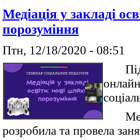
Медіація у закладі ос
порозуміння
Птн, 12/18/2020 - 08:51
Під т
онлайн
соціал
Метод
розробила та провела заня