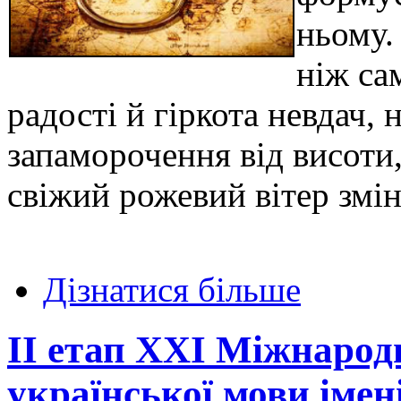
ньому.
ніж са
радості й гіркота невдач, 
запаморочення від висоти,
свіжий рожевий вітер змін 
Дізнатися більше
ІІ етап ХХІ Міжнарод
української мови іме