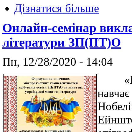
Дізнатися більше
Онлайн-семінар викла
літератури ЗП(ПТ)О
Пн, 12/28/2020 - 14:04
«Прав
навчає 
Нобелі
Ейнште