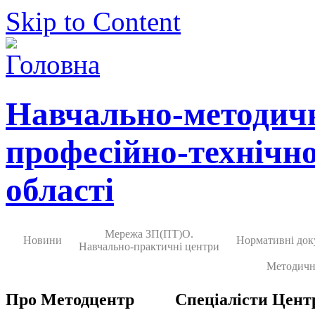
Skip to Content
Навчально-методич
професійно-технічно
області
Мережа ЗП(ПТ)О.
Новини
Нормативні док
Навчально-практичні центри
Методичн
Про Методцентр
Спеціалісти Цент